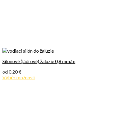
Silonové (jádrové) žaluzie 0,8 mm/m
od
0.20
€
Výběr možností