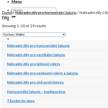
Menu
Domů
/
Náhradní díly pro horizontální žaluzie
/
Náhradní díly Cl
Filtr
Showing 1–20 of 29 results
Náhradní díly pro horizontální žaluzie
Náhradní díly pro vertikální žaluzie
Žádné produkty v košíku.
Náhradní díly pro látkové rolety
Náhradní díly pro venkovní rolety a žaluzie
Náhradní díly pro sítě proti hmyzu
Košík
Horizontální žaluzie – konfigurátor
Žádné produkty v košíku.
Těsnění do oken