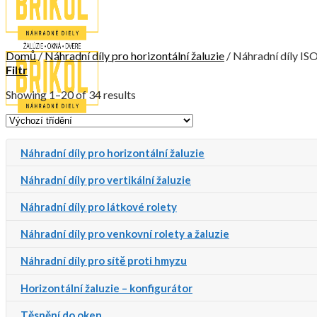
Domů
/
Náhradní díly pro horizontální žaluzie
/
Náhradní díly I
Filtr
Showing 1–20 of 34 results
Menu
Náhradní díly pro horizontální žaluzie
Náhradní díly pro vertikální žaluzie
Náhradní díly pro látkové rolety
Náhradní díly pro venkovní rolety a žaluzie
Náhradní díly pro sítě proti hmyzu
Horizontální žaluzie – konfigurátor
Žádné produkty v košíku.
Těsnění do oken