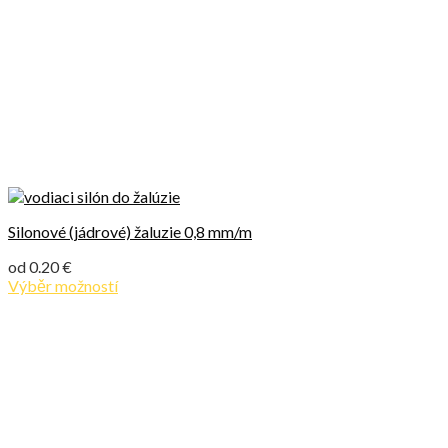
Silonové (jádrové) žaluzie 0,8 mm/m
od
0.20
€
Výběr možností