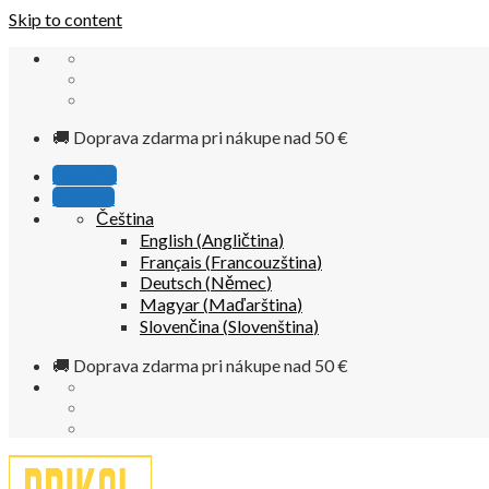
Skip to content
🚚 Doprava zdarma pri nákupe nad 50 €
Poradňa
Kontakt
Čeština
English
(
Angličtina
)
Français
(
Francouzština
)
Deutsch
(
Němec
)
Magyar
(
Maďarština
)
Slovenčina
(
Slovenština
)
🚚 Doprava zdarma pri nákupe nad 50 €