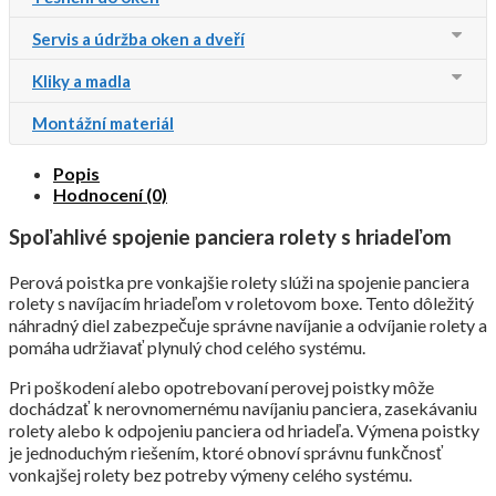
Servis a údržba oken a dveří
Kliky a madla
Montážní materiál
Popis
Hodnocení (0)
Spoľahlivé spojenie panciera rolety s hriadeľom
Perová poistka pre vonkajšie rolety slúži na spojenie panciera
rolety s navíjacím hriadeľom v roletovom boxe. Tento dôležitý
náhradný diel zabezpečuje správne navíjanie a odvíjanie rolety a
pomáha udržiavať plynulý chod celého systému.
Pri poškodení alebo opotrebovaní perovej poistky môže
dochádzať k nerovnomernému navíjaniu panciera, zasekávaniu
rolety alebo k odpojeniu panciera od hriadeľa. Výmena poistky
je jednoduchým riešením, ktoré obnoví správnu funkčnosť
vonkajšej rolety bez potreby výmeny celého systému.