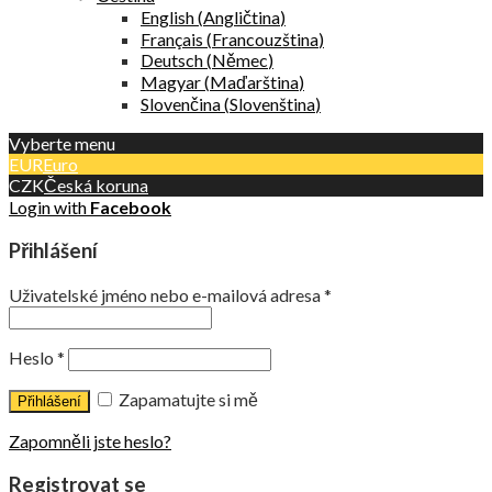
English
(
Angličtina
)
Français
(
Francouzština
)
Deutsch
(
Němec
)
Magyar
(
Maďarština
)
Slovenčina
(
Slovenština
)
Vyberte menu
EUR
Euro
CZK
Česká koruna
Login with
Facebook
Přihlášení
Uživatelské jméno nebo e-mailová adresa
*
Heslo
*
Zapamatujte si mě
Zapomněli jste heslo?
Registrovat se