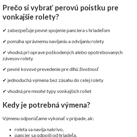
Prečo si vybrať perovú poistku pre
vonkajšie rolety?
✔ zabezpečuje pevné spojenie panciera s hriadeľom
✔ pomáha správnemu navíjaniu a odvíjaniu rolety
✔ vhodná pri oprave poškodených alebo opotrebovaných
závesov rolety
✔ pevné kovové prevedenie pre dlhú životnosť
✔ jednoduchá výmena bez zásahu do celej rolety
✔ vhodná pre mnohé typy vonkajších roliet
Kedy je potrebná výmena?
Výmenu odporúčame vykonať v prípade, ak:
roleta sa navíja nakrivo,
pancier sa odpojil od hriadeľa,