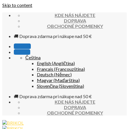
Skip to content
KDE NÁS NÁJDETE
DOPRAVA
OBCHODNÉ PODMIENKY
🚚 Doprava zdarma pri nákupe nad 50 €
Poradňa
Kontakt
Čeština
English
(
Angličtina
)
Français
(
Francouzština
)
Deutsch
(
Němec
)
Magyar
(
Maďarština
)
Slovenčina
(
Slovenština
)
🚚 Doprava zdarma pri nákupe nad 50 €
KDE NÁS NÁJDETE
DOPRAVA
OBCHODNÉ PODMIENKY