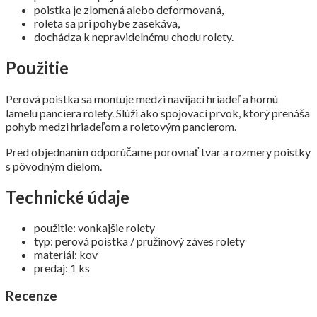
poistka je zlomená alebo deformovaná,
roleta sa pri pohybe zasekáva,
dochádza k nepravidelnému chodu rolety.
Použitie
Perová poistka sa montuje medzi navíjací hriadeľ a hornú
lamelu panciera rolety. Slúži ako spojovací prvok, ktorý prenáša
pohyb medzi hriadeľom a roletovým pancierom.
Pred objednaním odporúčame porovnať tvar a rozmery poistky
s pôvodným dielom.
Technické údaje
použitie: vonkajšie rolety
typ: perová poistka / pružinový záves rolety
materiál: kov
predaj: 1 ks
Recenze