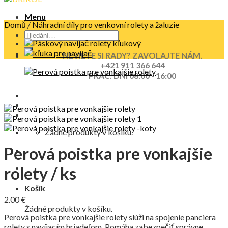
Menu
Domů
/
Náhradní díly pro venkovní rolety a žaluzie
NEVIETE SI RADY? ZAVOLAJTE NÁM.
+421 911 366 644
PRAC. DNI 08:00 - 16:00
Žádné produkty v košíku.
Perová poistka pre vonkajšie
rolety / ks
Košík
2.00
€
Žádné produkty v košíku.
Perová poistka pre vonkajšie rolety slúži na spojenie panciera
rolety s navíjacím hriadeľom. Pomáha zabezpečiť správne