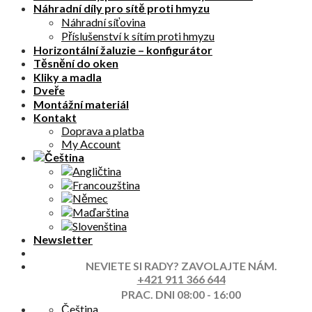
Náhradní díly pro sítě proti hmyzu
Náhradní síťovina
Příslušenství k sítím proti hmyzu
Horizontální žaluzie – konfigurátor
Těsnění do oken
Kliky a madla
Dveře
Montážní materiál
Kontakt
Doprava a platba
My Account
Newsletter
NEVIETE SI RADY? ZAVOLAJTE NÁM.
+421 911 366 644
PRAC. DNI 08:00 - 16:00
Čeština