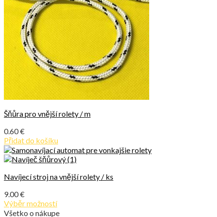
Šňůra pro vnější rolety / m
0.60
€
Přidat do košíku
Navíjecí stroj na vnější rolety / ks
9.00
€
Výběr možností
Všetko o nákupe