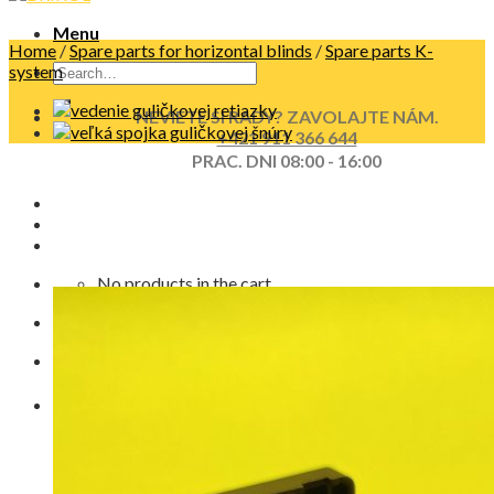
Menu
Home
/
Spare parts for horizontal blinds
/
Spare parts K-
system
NEVIETE SI RADY? ZAVOLAJTE NÁM.
+421 911 366 644
PRAC. DNI 08:00 - 16:00
No products in the cart.
Cart
No products in the cart.