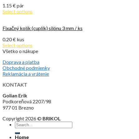
1.15
€
pár
Select options
Fixačný kolík (cuplík) silónu 3 mm / ks
0.20
€
kus
Select options
Všetko o nákupe
Doprava a platba
Obchodné podmienky
Reklamácia a vrátenie
KONTAKT
Golian Erik
Podkoreňová 2207/98
977 01 Brezno
Copyright 2026 ©
BRIKOL
Home