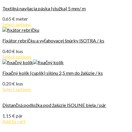
Textilná navíjacia páska (stužka) 5 mm/ m
0.65
€
meter
Select options
Fixátor rebríčku a vyťahovacej šnúrky ISOTRA / ks
0.40
€
kus
Select options
Fixačný kolík (cuplík) silónu 2,5 mm do žalúzie / ks
0.20
€
kus
Select options
Distančná podložka pod žalúzie ISOLINE biela / pár
1.15
€
pár
Add to cart