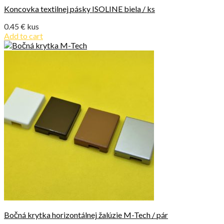
Koncovka textilnej pásky ISOLINE biela / ks
0.45
€
kus
Add to cart
Bočná krytka horizontálnej žalúzie M-Tech / pár