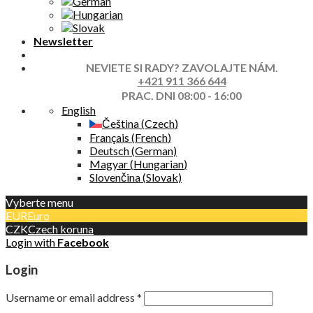
Newsletter
NEVIETE SI RADY? ZAVOLAJTE NÁM.
+421 911 366 644
PRAC. DNI 08:00 - 16:00
English
Čeština
(
Czech
)
Français
(
French
)
Deutsch
(
German
)
Magyar
(
Hungarian
)
Slovenčina
(
Slovak
)
Vyberte menu
EUR
Euro
CZK
Czech koruna
Login with
Facebook
Login
Username or email address
*