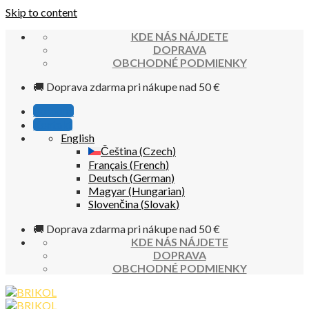
Skip to content
KDE NÁS NÁJDETE
DOPRAVA
OBCHODNÉ PODMIENKY
🚚 Doprava zdarma pri nákupe nad 50 €
Poradňa
Kontakt
English
Čeština
(
Czech
)
Français
(
French
)
Deutsch
(
German
)
Magyar
(
Hungarian
)
Slovenčina
(
Slovak
)
🚚 Doprava zdarma pri nákupe nad 50 €
KDE NÁS NÁJDETE
DOPRAVA
OBCHODNÉ PODMIENKY