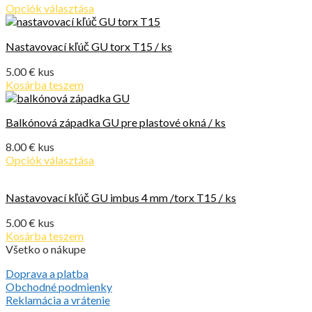
Opciók választása
Nastavovací kľúč GU torx T15 / ks
5.00
€
kus
Kosárba teszem
Balkónová západka GU pre plastové okná / ks
8.00
€
kus
Opciók választása
Nastavovací kľúč GU imbus 4 mm /torx T15 / ks
5.00
€
kus
Kosárba teszem
Všetko o nákupe
Doprava a platba
Obchodné podmienky
Reklamácia a vrátenie