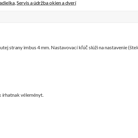
adielka
,
Servis a údržba okien a dverí
hnutej strany imbus 4 mm. Nastavovací kľúč slúži na nastavenie (št
 írhatnak véleményt.