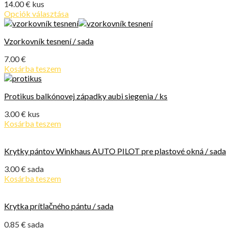
14.00
€
kus
Opciók választása
Vzorkovník tesnení / sada
7.00
€
Kosárba teszem
Protikus balkónovej západky aubi siegenia / ks
3.00
€
kus
Kosárba teszem
Krytky pántov Winkhaus AUTO PILOT pre plastové okná / sada
3.00
€
sada
Kosárba teszem
Krytka prítlačného pántu / sada
0.85
€
sada