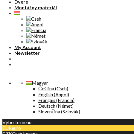
Dvere
Montážny materiál
My Account
Newsletter
Magyar
Čeština
(
Cseh
)
English
(
Angol
)
Français
(
Francia
)
Deutsch
(
Német
)
Slovenčina
(
Szlovák
)
Vyberte menu
EUR
euró
CZK
Cseh korona