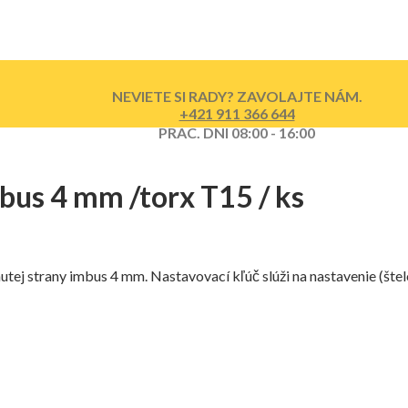
NEVIETE SI RADY? ZAVOLAJTE NÁM.
+421 911 366 644
PRAC. DNI 08:00 - 16:00
bus 4 mm /torx T15 / ks
hnutej strany imbus 4 mm. Nastavovací kľúč slúži na nastavenie (št