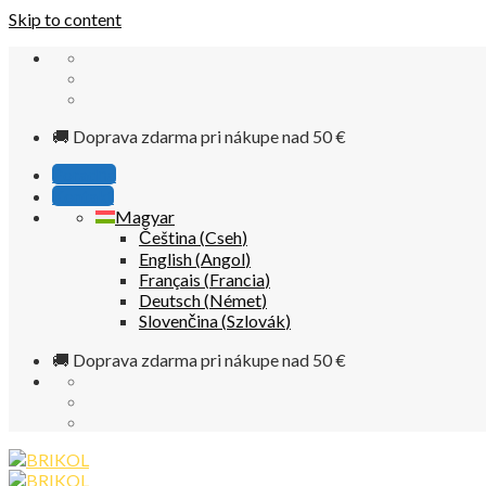
Skip to content
🚚 Doprava zdarma pri nákupe nad 50 €
Poradňa
Kontakt
Magyar
Čeština
(
Cseh
)
English
(
Angol
)
Français
(
Francia
)
Deutsch
(
Német
)
Slovenčina
(
Szlovák
)
🚚 Doprava zdarma pri nákupe nad 50 €