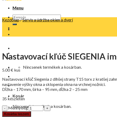
Menu
Kezdőlap
/
Servis a údržba okien a dverí
Nastavovací kľúč SIEGENIA im
Nincsenek termékek a kosárban.
5.00
€
kus
Nastavovací kľúč Siegenia z dlhšej strany T15 torx z kratšej za
nastavenie výšky okna a sklopenia okna na vrchnej nožnici.
Dĺžka – 170 mm, šírka – 95 mm, dĺžka 2 – 25 mm
Kosár
35 készleten
Nincsenek termékek a kosárban.
Mennyiség
Kosárba teszem