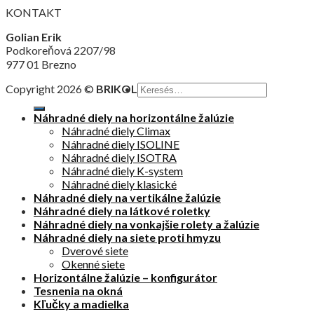
KONTAKT
Golian Erik
Podkoreňová 2207/98
977 01 Brezno
Copyright 2026 ©
BRIKOL
Náhradné diely na horizontálne žalúzie
Náhradné diely Climax
Náhradné diely ISOLINE
Náhradné diely ISOTRA
Náhradné diely K-system
Náhradné diely klasické
Náhradné diely na vertikálne žalúzie
Náhradné diely na látkové roletky
Náhradné diely na vonkajšie rolety a žalúzie
Náhradné diely na siete proti hmyzu
Dverové siete
Okenné siete
Horizontálne žalúzie – konfigurátor
Tesnenia na okná
Kľučky a madielka