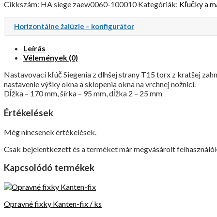
Cikkszám:
HA siege zaew0060-100010
Kategóriák:
Kľučky a m
Horizontálne žalúzie – konfigurátor
Leírás
Vélemények (0)
Nastavovací kľúč Siegenia z dlhšej strany T15 torx z kratšej za
nastavenie výšky okna a sklopenia okna na vrchnej nožnici.
Dĺžka – 170 mm, šírka – 95 mm, dĺžka 2 – 25 mm
Értékelések
Még nincsenek értékelések.
Csak bejelentkezett és a terméket már megvásárolt felhasználók
Kapcsolódó termékek
Opravné fixky Kanten-fix / ks