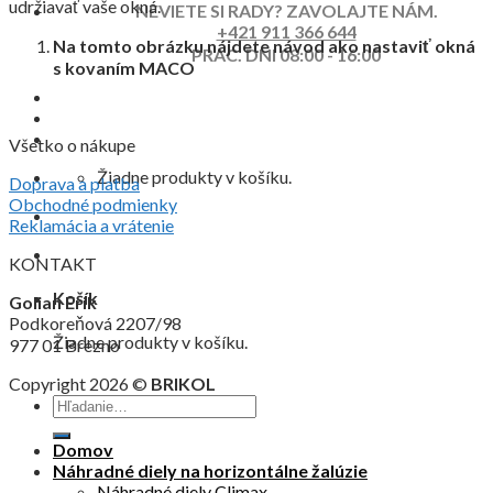
udržiavať vaše okná.
NEVIETE SI RADY? ZAVOLAJTE NÁM.
+421 911 366 644
Na tomto obrázku nájdete návod ako nastaviť okná
PRAC. DNI 08:00 - 16:00
s kovaním MACO
Všetko o nákupe
Žiadne produkty v košíku.
Doprava a platba
Obchodné podmienky
Reklamácia a vrátenie
KONTAKT
Košík
Golian Erik
Podkoreňová 2207/98
Žiadne produkty v košíku.
977 01 Brezno
Copyright 2026 ©
BRIKOL
Domov
Náhradné diely na horizontálne žalúzie
Náhradné diely Climax