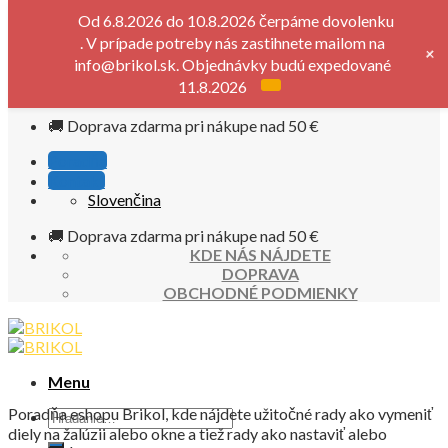
Skip to content
Od 6.8.2026 do 10.8.2026 čerpáme dovolenku
. V prípade potreby nás zastihnete mailom na
+
KDE NÁS NÁJDETE
info@brikol.sk. Objednávky budú expedované
DOPRAVA
11.8.2026
OBCHODNÉ PODMIENKY
🚚 Doprava zdarma pri nákupe nad 50 €
Poradňa
Kontakt
Slovenčina
🚚 Doprava zdarma pri nákupe nad 50 €
KDE NÁS NÁJDETE
DOPRAVA
OBCHODNÉ PODMIENKY
Menu
Poradňa eshopu Brikol, kde nájdete užitočné rady ako vymeniť
diely na žalúzii alebo okne a tiež rady ako nastaviť alebo