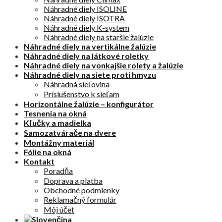
Náhradné diely ISOLINE
Náhradné diely ISOTRA
Náhradné diely K-system
Náhradné diely na staršie žalúzie
Náhradné diely na vertikálne žalúzie
Náhradné diely na látkové roletky
Náhradné diely na vonkajšie rolety a žalúzie
Náhradné diely na siete proti hmyzu
Náhradná sieťovina
Príslušenstvo k sieťam
Horizontálne žalúzie – konfigurátor
Tesnenia na okná
Kľučky a madielka
Samozatvárače na dvere
Montážny materiál
Fólie na okná
Kontakt
Poradňa
Doprava a platba
Obchodné podmienky
Reklamačný formulár
Môj účet